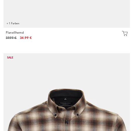
+ 1 Farben
Flanellhemd
59.99 €
34.99 €
SALE