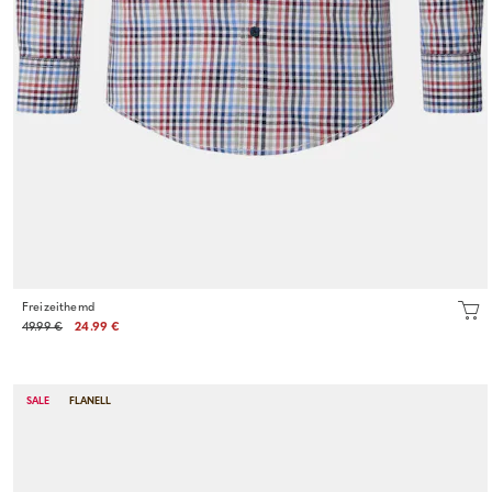
Freizeithemd
49.99 €
24.99 €
SALE
FLANELL