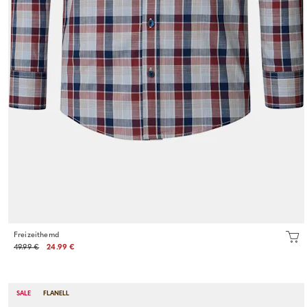
Freizeithemd
49.99 €
24.99 €
SALE
FLANELL