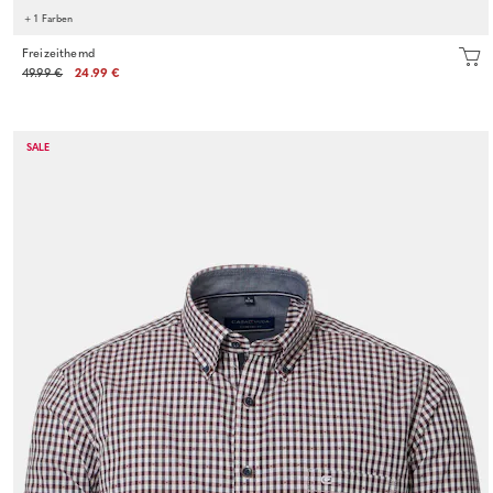
+ 1 Farben
Freizeithemd
49.99 €
24.99 €
SALE