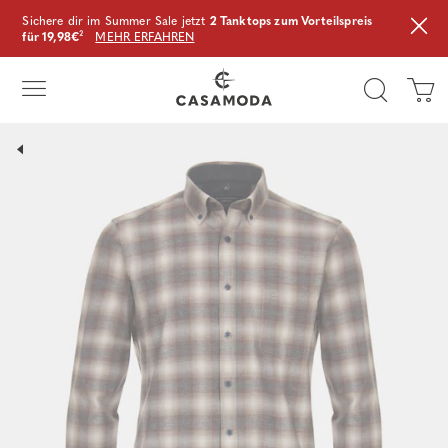
Sichere dir im Summer Sale jetzt
2 Tanktops zum Vorteilspreis
für 19,98€
²
MEHR ERFAHREN