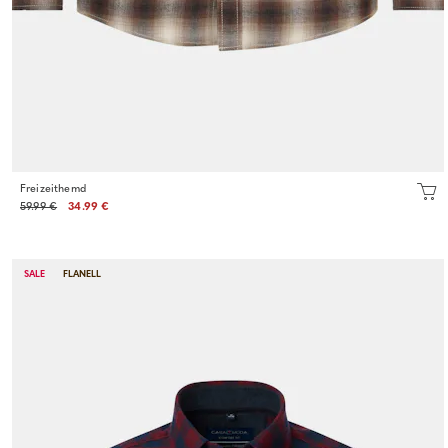
Freizeithemd
59.99 €
34.99 €
SALE
FLANELL