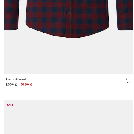
Freizeithemd
59.99 €
29.99 €
SALE