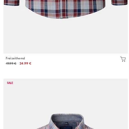
Freizeithemd
49.99 €
24.99 €
SALE