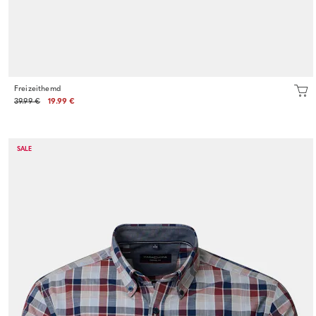
Freizeithemd
39.99 €
19.99 €
SALE