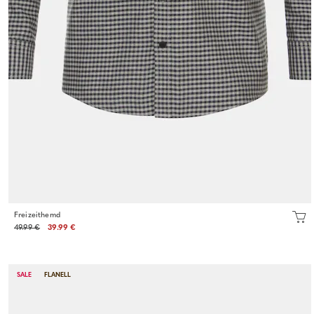
Freizeithemd
49.99 €
39.99 €
SALE
FLANELL