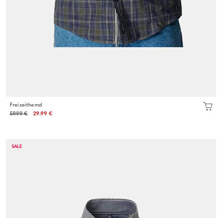
Freizeithemd
59.99 €
29.99 €
SALE