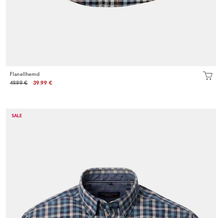
Flanellhemd
49.99 €
39.99 €
SALE