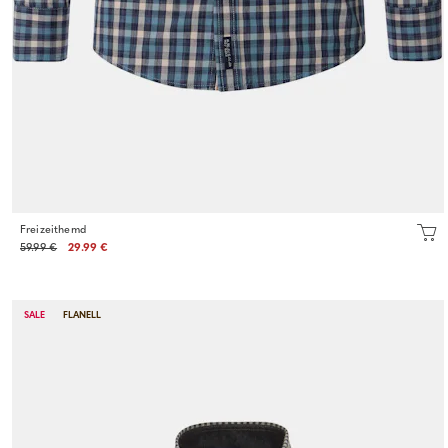
Freizeithemd
59.99 €
29.99 €
SALE
FLANELL