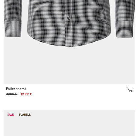
Freizeithemd
39.99 €
19.99 €
SALE
FLANELL