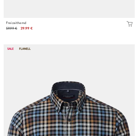
Freizeithemd
59.99 €
29.99 €
SALE
FLANELL