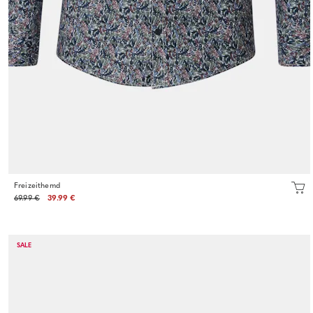
Freizeithemd
69.99 €
39.99 €
SALE