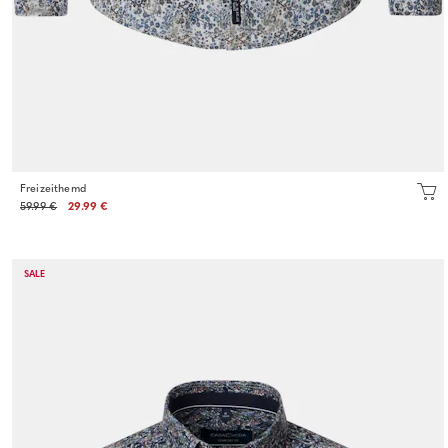
Freizeithemd
59.99 €
29.99 €
SALE