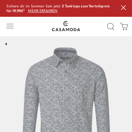
Sichere dir im Summer Sale jetzt
2 Tanktops zum Vorteilspreis
für 19,98€
²
MEHR ERFAHREN