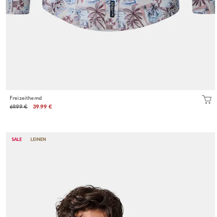
Freizeithemd
69.99 €
39.99 €
SALE
LEINEN