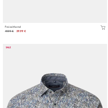
Freizeithemd
49.99 €
39.99 €
SALE