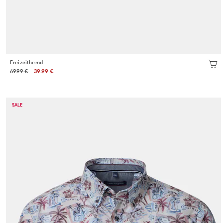
Freizeithemd
69.99 €
39.99 €
SALE