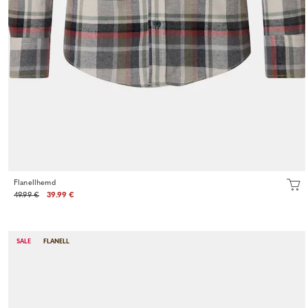
Flanellhemd
49.99 €
39.99 €
SALE
FLANELL