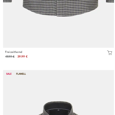
Freizeithemd
49.99 €
39.99 €
SALE
FLANELL