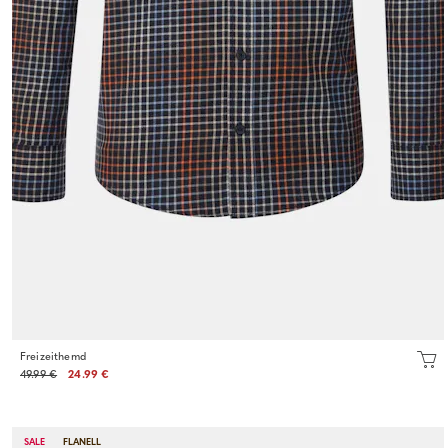
Freizeithemd
49.99 €
24.99 €
SALE
FLANELL