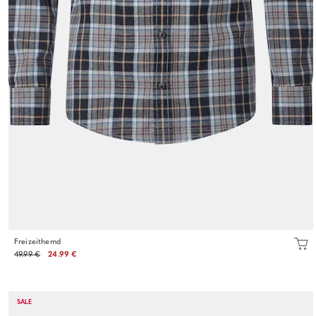
Freizeithemd
49.99 €
24.99 €
SALE