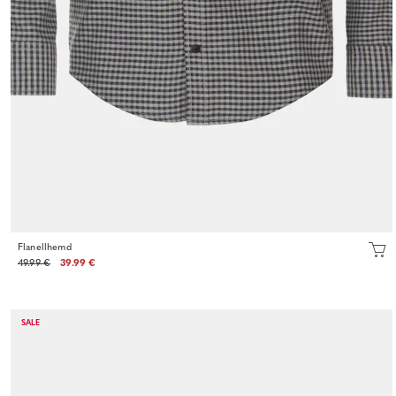
Flanellhemd
49.99 €
39.99 €
SALE