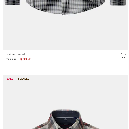
Freizeithemd
39.99 €
19.99 €
SALE
FLANELL