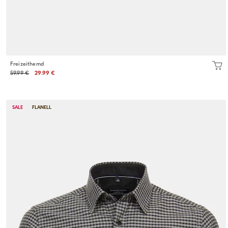
Freizeithemd
59.99 €
29.99 €
SALE
FLANELL