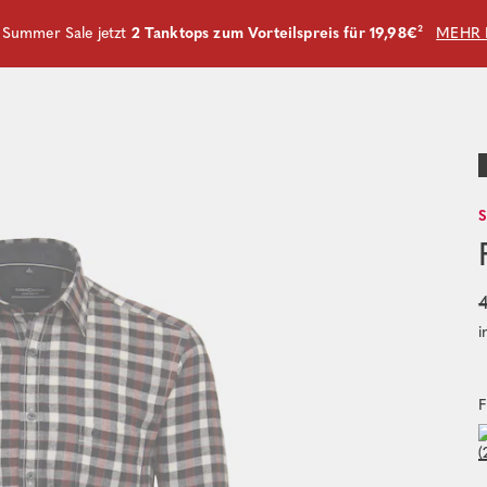
m Summer Sale jetzt
2 Tanktops zum Vorteilspreis für 19,98€
²
MEHR 
4
i
F