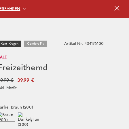
ERFAHREN
Artikel-Nr. 434176100
Kent-Kragen
Comfort Fit
SALE
Freizeithemd
9.99 €
39.99 €
nkl. MwSt.
arbe: Braun (200)