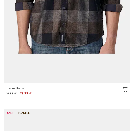
Freizeithemd
59.99 €
29.99 €
SALE
FLANELL