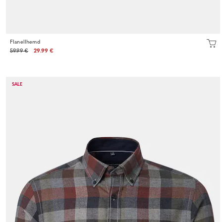
Flanellhemd
59.99 €
29.99 €
SALE