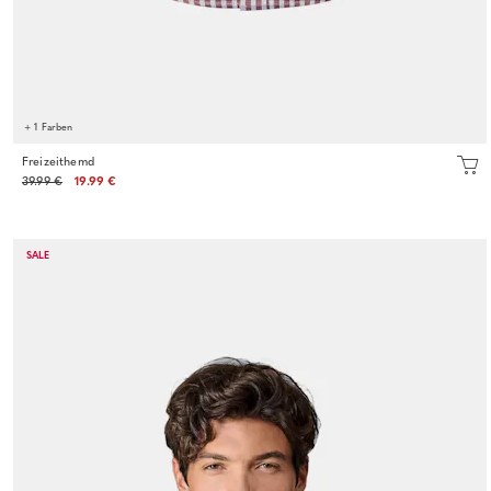
+ 1 Farben
Freizeithemd
39.99 €
19.99 €
SALE