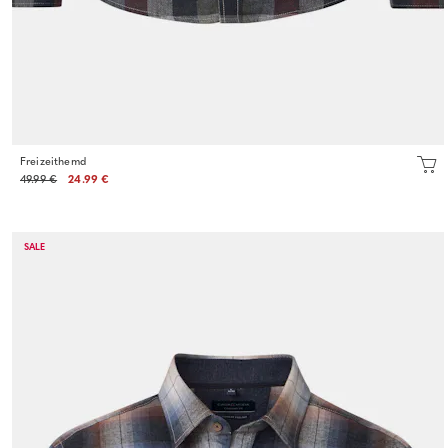
Freizeithemd
49.99 €
24.99 €
SALE