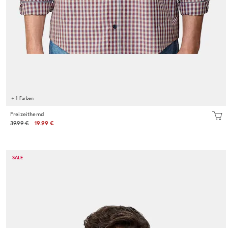
+ 1 Farben
Freizeithemd
39.99 €
19.99 €
SALE