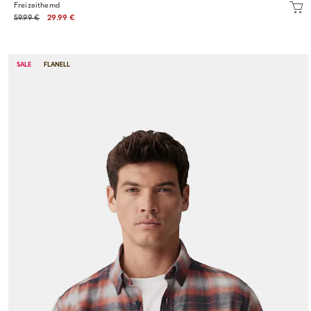
Freizeithemd
59.99 €
29.99 €
SALE
FLANELL