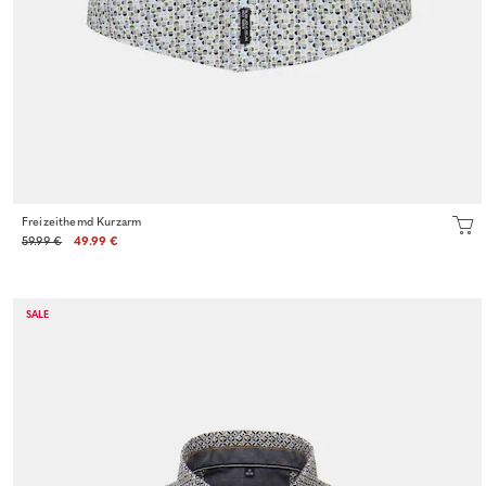
Freizeithemd Kurzarm
59.99 €
49.99 €
SALE