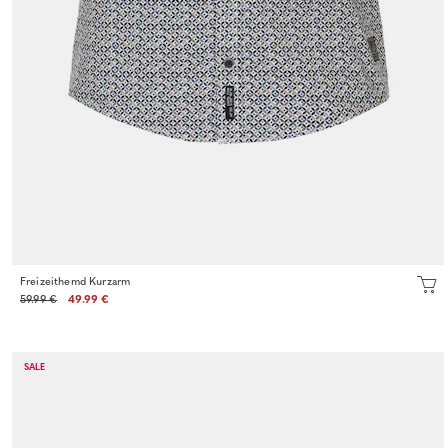
Freizeithemd Kurzarm
59.99 €
49.99 €
SALE