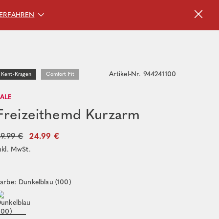
ERFAHREN
Artikel-Nr. 944241100
Kent-Kragen
Comfort Fit
SALE
Freizeithemd Kurzarm
9.99 €
24.99 €
nkl. MwSt.
arbe: Dunkelblau (100)