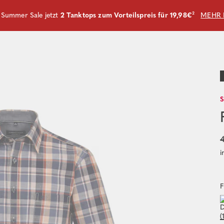
m Summer Sale jetzt
2 Tanktops zum Vorteilspreis für 19,98€
²
MEHR 
4
i
F