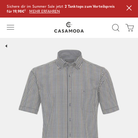
Sichere dir im Summer Sale jetzt
2 Tanktops zum Vorteilspreis
für 19,98€
²
MEHR ERFAHREN