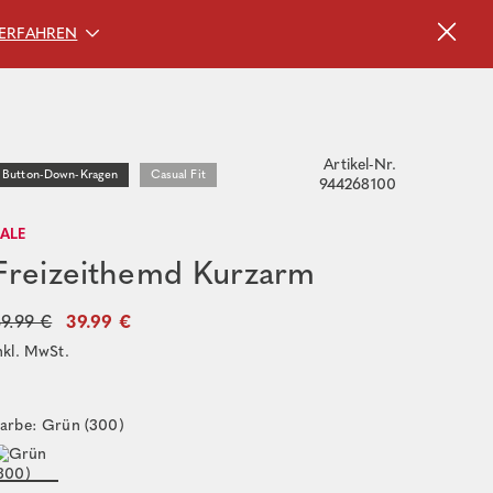
ERFAHREN
Artikel-Nr.
Button-Down-Kragen
Casual Fit
944268100
SALE
Freizeithemd Kurzarm
9.99 €
39.99 €
nkl. MwSt.
arbe: Grün (300)