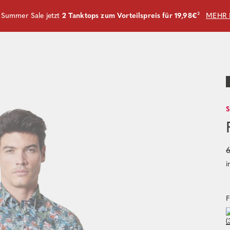
m Summer Sale jetzt
2 Tanktops zum Vorteilspreis für 19,98€
²
MEHR 
6
i
F