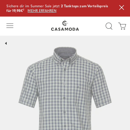
Sichere dir im Summer Sale jetzt
2 Tanktops zum Vorteilspreis
für 19,98€
²
MEHR ERFAHREN