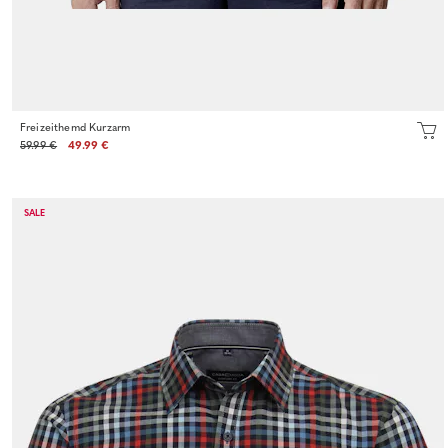
Freizeithemd Kurzarm
59.99 €
49.99 €
SALE