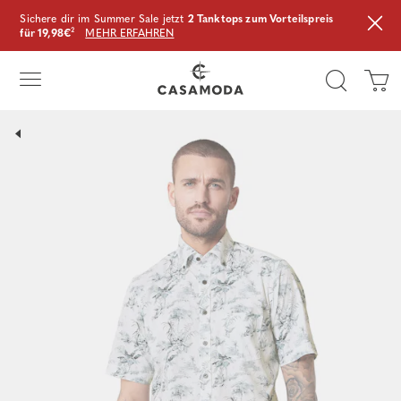
Sichere dir im Summer Sale jetzt
2 Tanktops zum Vorteilspreis
für 19,98€
²
MEHR ERFAHREN