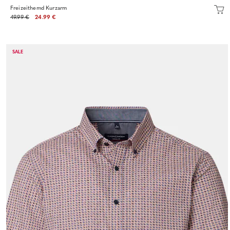
Freizeithemd Kurzarm
49.99 €
24.99 €
SALE