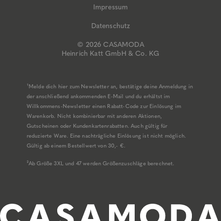
Impressum
Datenschutz
© 2026 CASAMODA
Heinrich Katt GmbH & Co. KG
¹Melde dich hier zum Newsletter an, bestätige deine Anmeldung in
der anschließend ankommenden E-Mail und du erhältst im
Willkommens-Newsletter einen Rabatt-Code zur Einlösung im
Warenkorb. Nicht kombinierbar mit anderen Aktionen,
Gutscheinen oder Kundenkartenrabatten. Auch gültig für
reduzierte Ware. Eine nachträgliche Einlösung ist nicht möglich.
Gültig ab einem Bestellwert von 30,- €.
²Ab Größe 3XL und 47 werden Größenzuschläge berechnet.