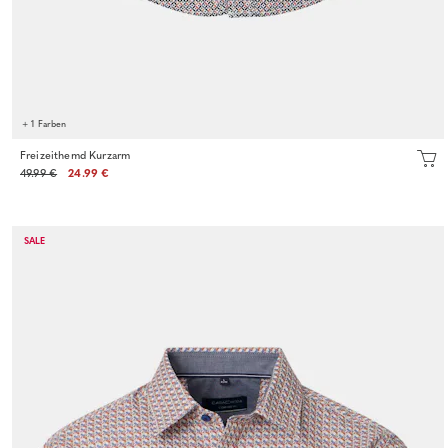
+ 1 Farben
Freizeithemd Kurzarm
49.99 €
24.99 €
SALE