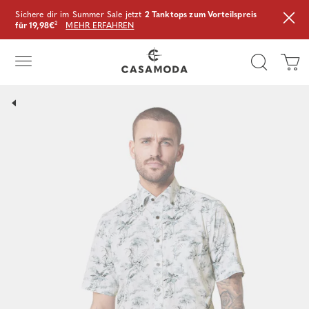
Sichere dir im Summer Sale jetzt
2 Tanktops zum Vorteilspreis
für 19,98€
²
MEHR ERFAHREN