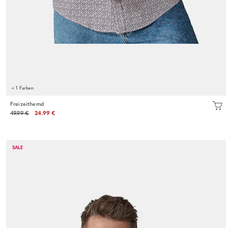
+ 1 Farben
Freizeithemd
49.99 €
24.99 €
SALE