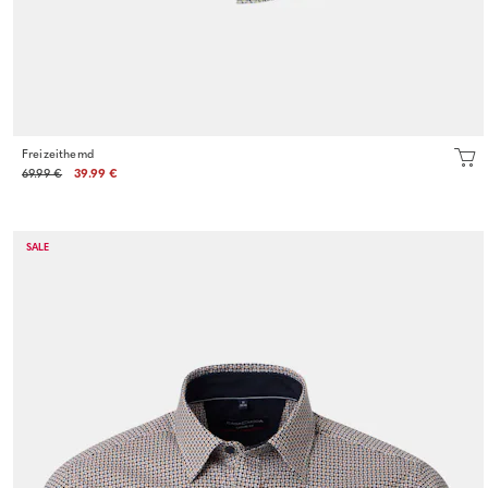
Freizeithemd
69.99 €
39.99 €
SALE