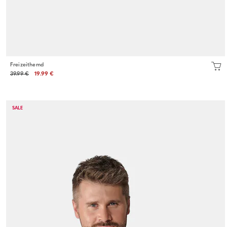
Freizeithemd
39.99 €
19.99 €
SALE