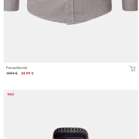
Freizeithemd
49.99 €
24.99 €
SALE