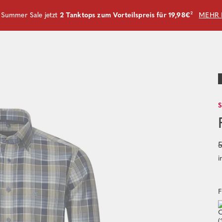
m Summer Sale jetzt
2 Tanktops zum Vorteilspreis für 19,98€
²
MEHR 
5
i
F