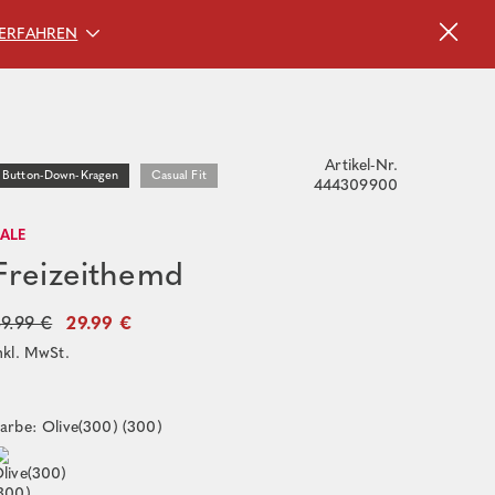
ERFAHREN
Artikel-Nr.
Button-Down-Kragen
Casual Fit
444309900
SALE
Freizeithemd
9.99 €
29.99 €
nkl. MwSt.
arbe: Olive(300) (300)