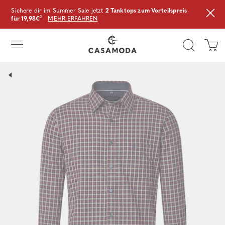
Sichere dir im Summer Sale jetzt
2 Tanktops zum Vorteilspreis
für 19,98€
²
MEHR ERFAHREN