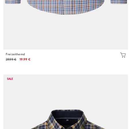
Freizeithemd
39.99 €
19.99 €
SALE