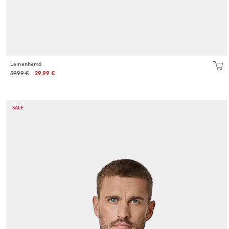
Leinenhemd
59.99 €
29.99 €
SALE