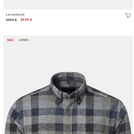
Leinenhemd
59.99 €
29.99 €
SALE
LEINEN