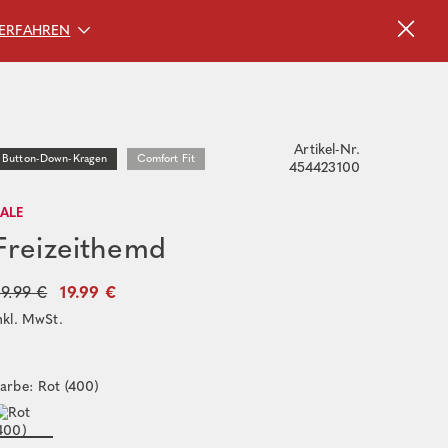
ERFAHREN
Artikel-Nr.
Button-Down-Kragen
Comfort Fit
454423100
SALE
Freizeithemd
9.99 €
19.99 €
nkl. MwSt.
arbe: Rot (400)