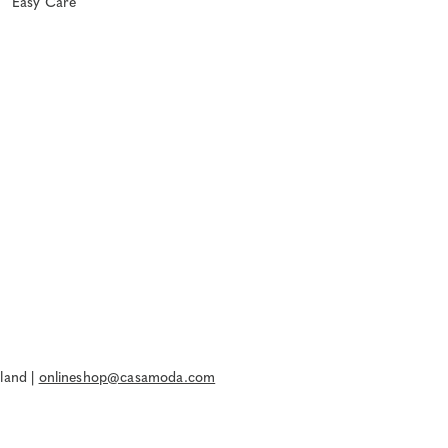
Easy Care
land |
onlineshop@casamoda.com