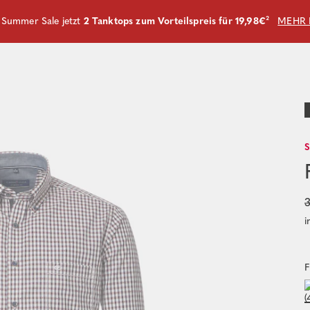
m Summer Sale jetzt
2 Tanktops zum Vorteilspreis für 19,98€
²
MEHR 
3
i
F