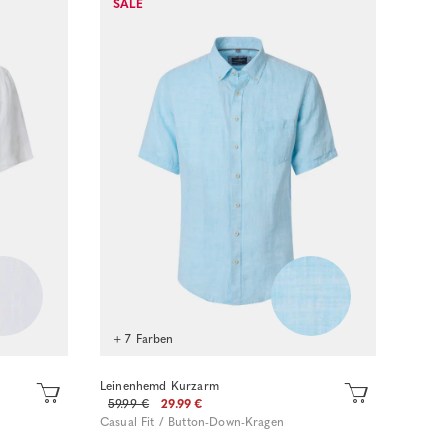
Sofort kaufen
SALE
+ 7 Farben
Leinenhemd Kurzarm
59.99 €
29.99 €
Casual Fit / Button-Down-Kragen