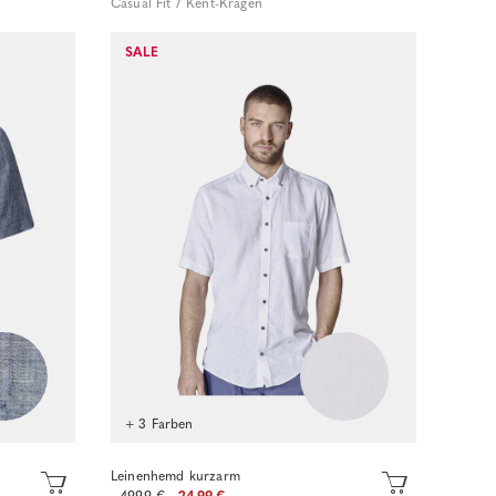
Casual Fit / Kent-Kragen
SALE
Sofort kaufen
+ 3 Farben
Leinenhemd kurzarm
49.99 €
24.99 €