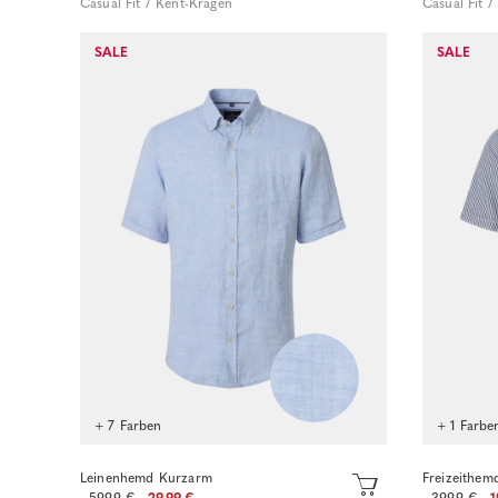
Casual Fit / Kent-Kragen
Casual Fit 
SALE
SALE
Sofort kaufen
+ 7 Farben
+ 1 Farbe
Leinenhemd Kurzarm
Freizeithem
59.99 €
29.99 €
39.99 €
1