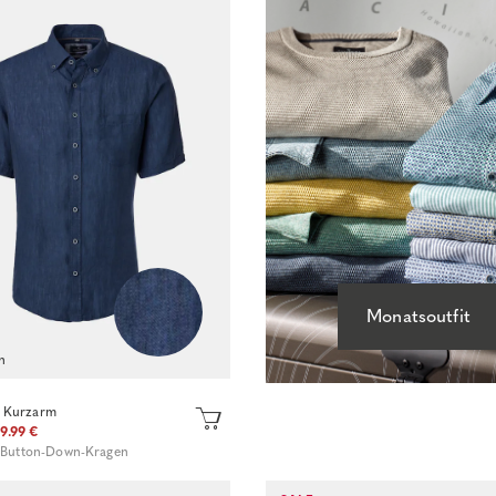
Monatsoutfit
n
 Kurzarm
9.99 €
/ Button-Down-Kragen
Sofort kaufen