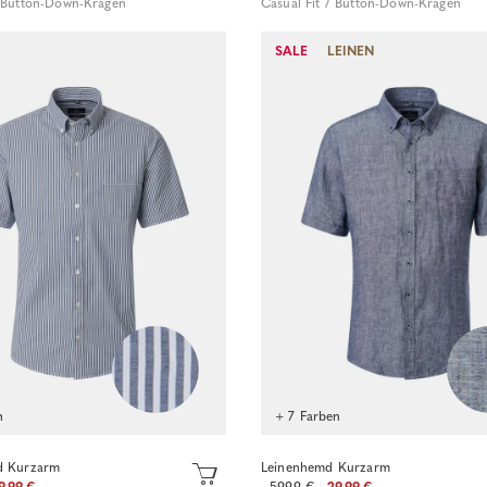
/ Button-Down-Kragen
Casual Fit / Button-Down-Kragen
Sofort kaufen
SALE
LEINEN
Sofort kaufen
n
+ 7 Farben
d Kurzarm
Leinenhemd Kurzarm
9.99 €
59.99 €
29.99 €