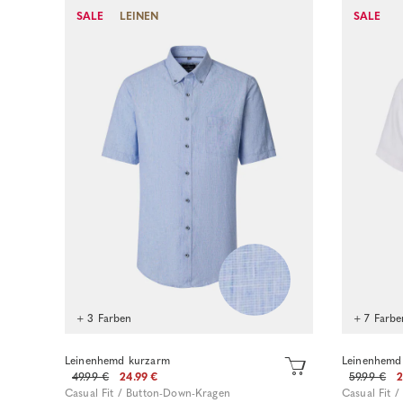
SALE
LEINEN
SALE
Sofort kaufen
+ 3 Farben
+ 7 Farbe
Leinenhemd kurzarm
Leinenhemd
49.99 €
24.99 €
59.99 €
2
Casual Fit / Button-Down-Kragen
Casual Fit 