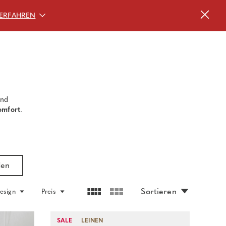
ERFAHREN
nd
omfort
.
den
Sortieren
esign
Preis
SALE
LEINEN