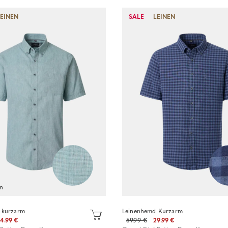
Sofort kaufen
LEINEN
SALE
LEINEN
Sofort kaufen
en
 kurzarm
Leinenhemd Kurzarm
4.99 €
59.99 €
29.99 €