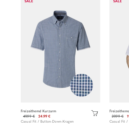
SALE
SALE
Sofort kaufen
Freizeithemd Kurzarm
Freizeithem
49.99 €
24.99 €
39.99 €
1
Casual Fit / Button-Down-Kragen
Casual Fit 