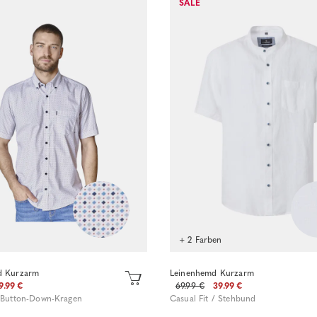
SALE
+ 2 Farben
d Kurzarm
Leinenhemd Kurzarm
9.99 €
69.99 €
39.99 €
/ Button-Down-Kragen
Casual Fit / Stehbund