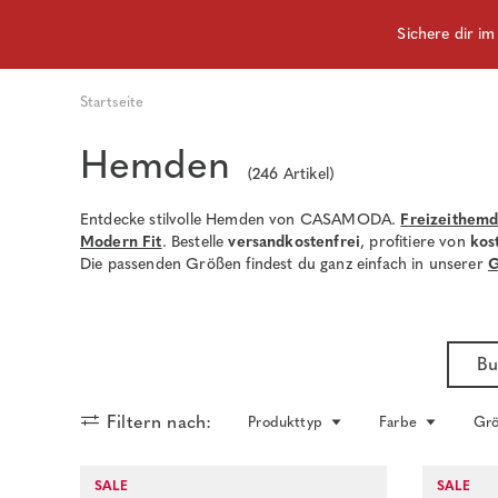
Sichere dir i
Startseite
Hemden
(
246
Artikel)
Entdecke stilvolle Hemden von CASAMODA.
Freizeithem
Modern Fit
. Bestelle
versandkostenfrei
, profitiere von
kos
Die passenden Größen findest du ganz einfach in unserer
G
Bu
Filtern nach:
Produkttyp
Farbe
Gr
SALE
SALE