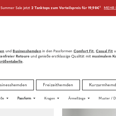
m Summer Sale jetzt
2 Tanktops zum Vorteilspreis für 19,98€
²
MEHR 
den
und
Businesshemden
in den Passformen
Comfort Fit
,
Casual Fit
u
tenfreier Retoure
und genieße erstklassige Qualität mit
maximalem K
rößentabelle
.
sinesshemden
Freizeithemden
Kurzarmhem
öße
Passform
Kragen
Ärmellänge
Muster / D