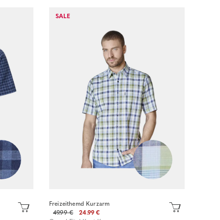
Sofort kaufen
SALE
Freizeithemd Kurzarm
49.99 €
24.99 €