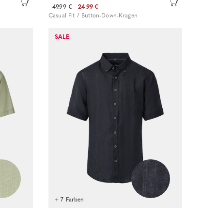
49.99 €
24.99 €
Casual Fit / Button-Down-Kragen
SALE
Sofort kaufen
+ 7 Farben