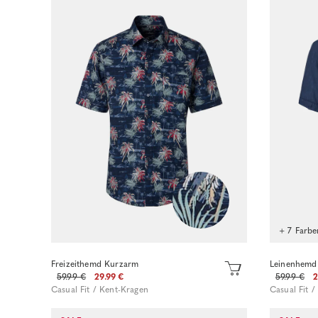
+ 7 Farbe
Freizeithemd Kurzarm
Leinenhemd
59.99 €
29.99 €
59.99 €
2
Casual Fit / Kent-Kragen
Casual Fit 