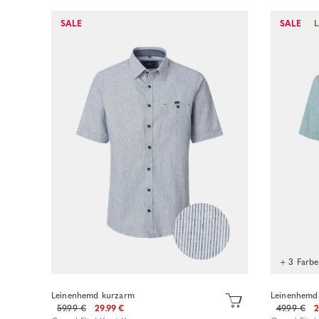
Sofort kaufen
SALE
SALE
+ 3 Farb
Leinenhemd kurzarm
Leinenhemd
59.99 €
29.99 €
49.99 €
2