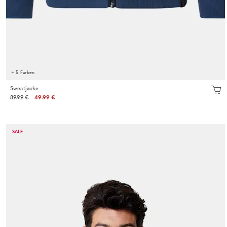
+ 5 Farben
Sweatjacke
89.99 €
49.99 €
SALE