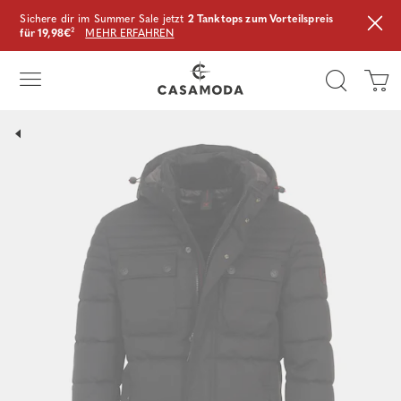
Sichere dir im Summer Sale jetzt
2 Tanktops zum Vorteilspreis
für 19,98€
²
MEHR ERFAHREN