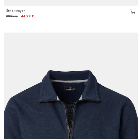
Stricktroyer
89.99 €
44.99 €