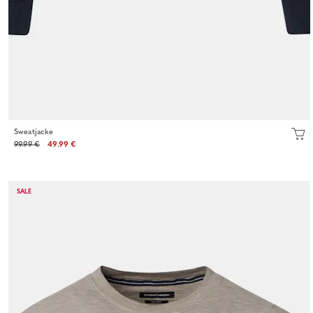
Sweatjacke
99.99 €
49.99 €
SALE