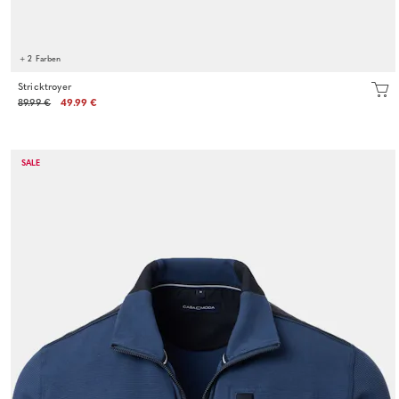
+ 2 Farben
Stricktroyer
89.99 €
49.99 €
SALE