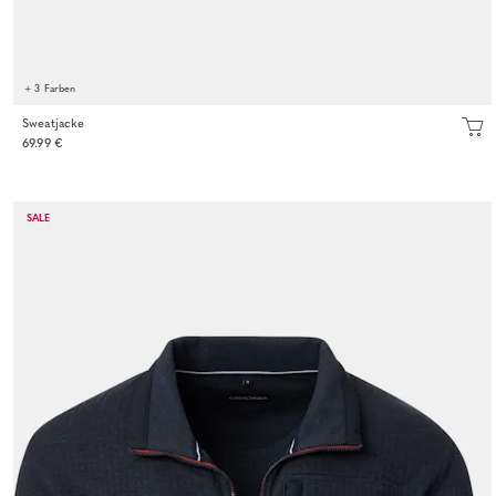
+ 3 Farben
Sweatjacke
69.99 €
SALE