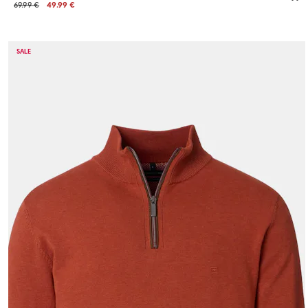
69.99 €
49.99 €
SALE