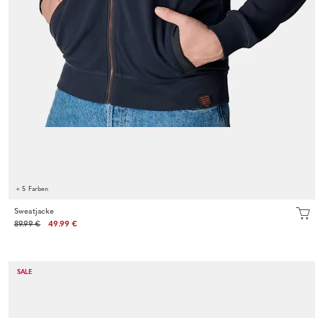
+ 5 Farben
Sweatjacke
89.99 €
49.99 €
SALE