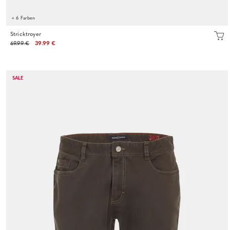
+ 6 Farben
Stricktroyer
69.99 €
39.99 €
SALE