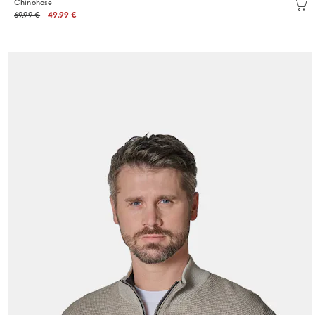
Chinohose
69.99 €
49.99 €