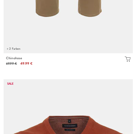
+ 2 Farben
Chinohose
69.99 €
49.99 €
SALE