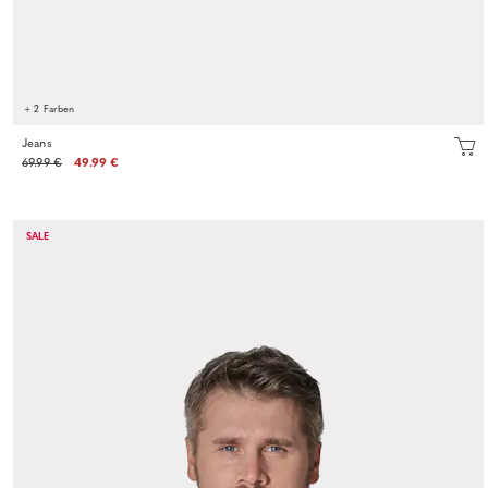
+ 2 Farben
Jeans
69.99 €
49.99 €
SALE