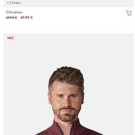
+ 3 Farben
Chinohose
69.99 €
49.99 €
SALE