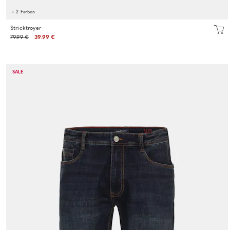
+ 2 Farben
Stricktroyer
79.99 €
39.99 €
SALE