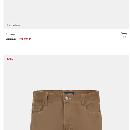
+ 3 Farben
Troyer
79.99 €
39.99 €
SALE