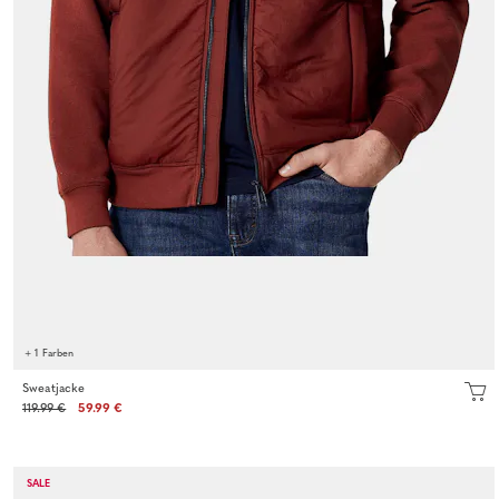
+ 1 Farben
Sweatjacke
119.99 €
59.99 €
SALE