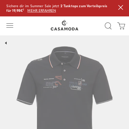
Sichere dir im Summer Sale jetzt
2 Tanktops zum Vorteilspreis
für 19,98€
²
MEHR ERFAHREN