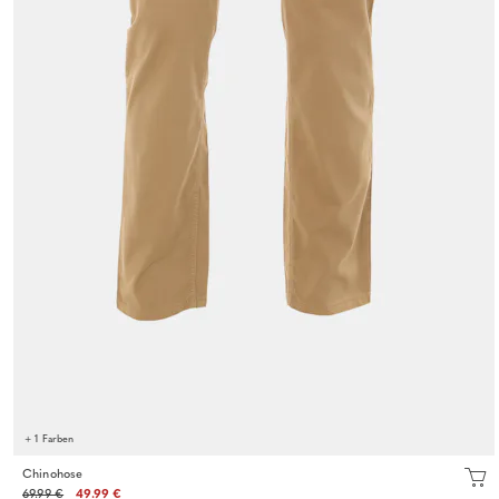
+ 1 Farben
Chinohose
69.99 €
49.99 €