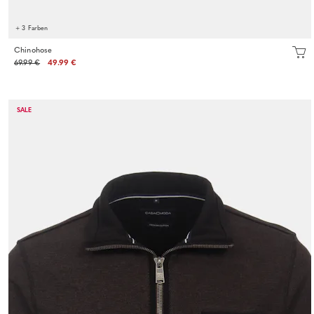
+ 3 Farben
Chinohose
69.99 €
49.99 €
SALE