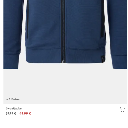
+ 5 Farben
Sweatjacke
89.99 €
49.99 €