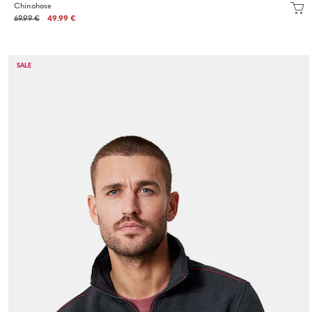
Chinohose
69.99 €
49.99 €
SALE