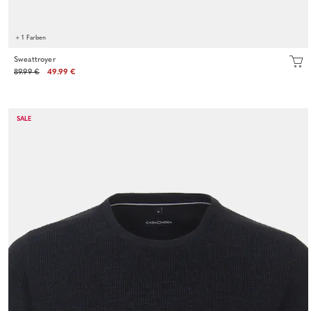
+ 1 Farben
Sweattroyer
89.99 €
49.99 €
SALE