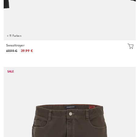
+ 11 Farben
Sweattroyer
69.99 €
39.99 €
SALE