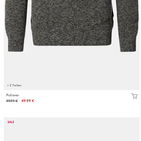
+ 2 Farben
Pullover
89.99 €
49.99 €
SALE