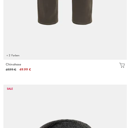
+ 2 Farben
Chinohose
69.99 €
49.99 €
SALE