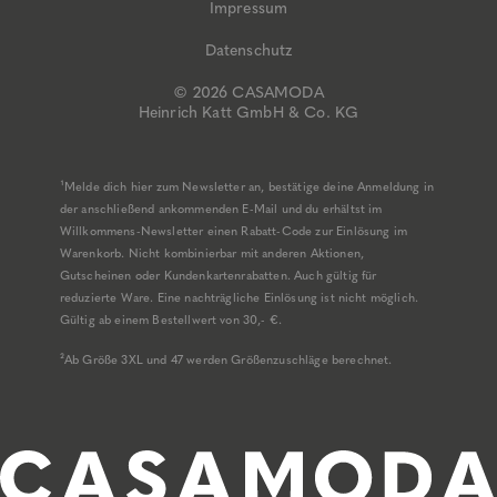
Impressum
Datenschutz
© 2026 CASAMODA
Heinrich Katt GmbH & Co. KG
¹Melde dich hier zum Newsletter an, bestätige deine Anmeldung in
der anschließend ankommenden E-Mail und du erhältst im
Willkommens-Newsletter einen Rabatt-Code zur Einlösung im
Warenkorb. Nicht kombinierbar mit anderen Aktionen,
Gutscheinen oder Kundenkartenrabatten. Auch gültig für
reduzierte Ware. Eine nachträgliche Einlösung ist nicht möglich.
Gültig ab einem Bestellwert von 30,- €.
²Ab Größe 3XL und 47 werden Größenzuschläge berechnet.