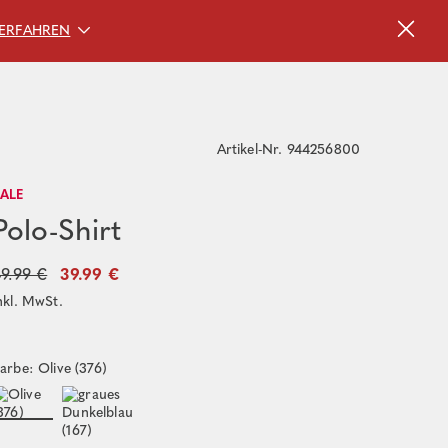
ERFAHREN
Artikel-Nr. 944256800
SALE
Polo-Shirt
9.99 €
39.99 €
nkl. MwSt.
arbe: Olive (376)