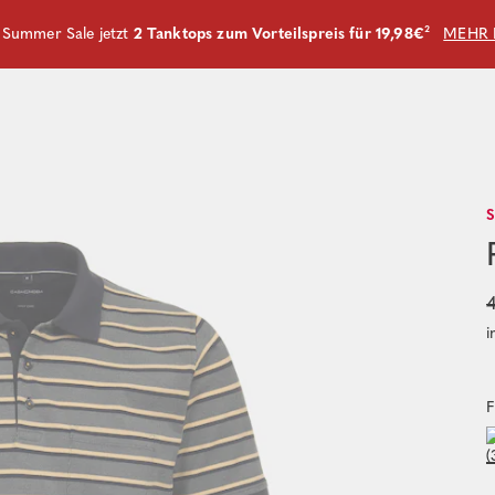
m Summer Sale jetzt
2 Tanktops zum Vorteilspreis für 19,98€
²
MEHR 
4
i
F