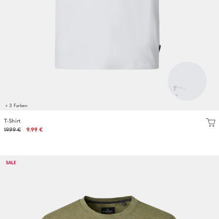
+ 3 Farben
T-Shirt
19.99 €
9.99 €
SALE