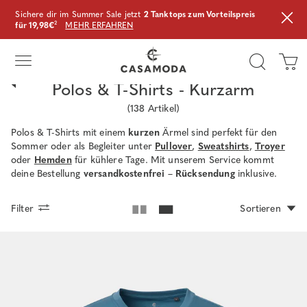
Sichere dir im Summer Sale jetzt
2 Tanktops zum Vorteilspreis
für 19,98€
²
MEHR ERFAHREN
Polos & T-Shirts - Kurzarm
(
138
Artikel)
Polos & T-Shirts mit einem
kurzen
Ärmel sind perfekt für den
Sommer oder als Begleiter unter
Pullover
,
Sweatshirts
,
Troyer
oder
Hemden
für kühlere Tage. Mit unserem Service kommt
deine Bestellung
versandkostenfrei
–
Rücksendung
inklusive.
Filter
Sortieren