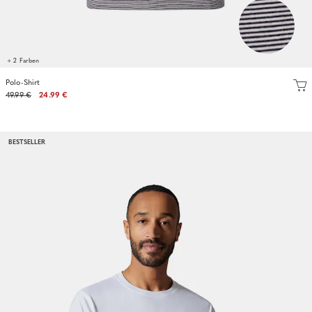
+ 2 Farben
Polo-Shirt
49.99 €
24.99 €
BESTSELLER