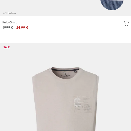
+ 1 Farben
Polo-Shirt
49.99 €
24.99 €
SALE