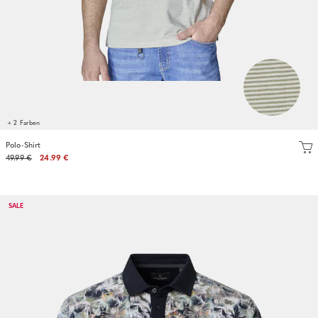
+ 2 Farben
Polo-Shirt
49.99 €
24.99 €
SALE