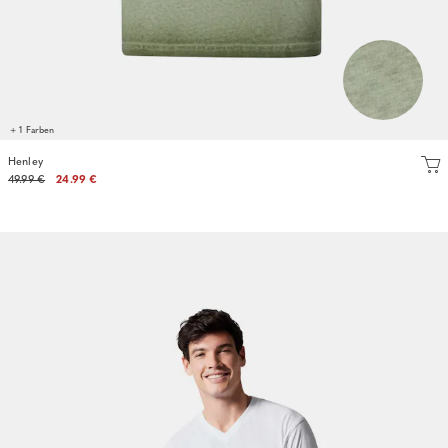
+ 1 Farben
Henley
49.99 €
24.99 €