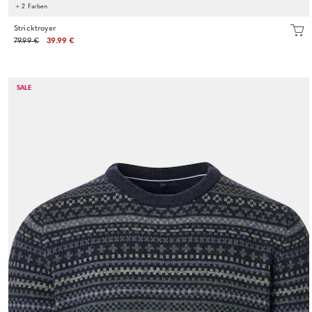
+ 2 Farben
Stricktroyer
79.99 €
39.99 €
SALE