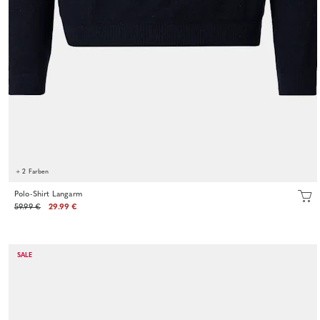
+ 2 Farben
Polo-Shirt Langarm
59.99 €
29.99 €
SALE