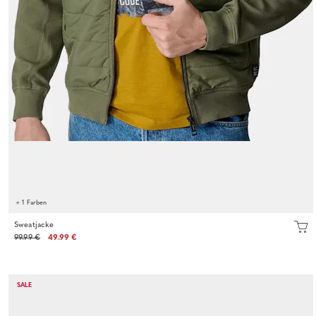
+ 1 Farben
Sweatjacke
99.99 €
49.99 €
SALE