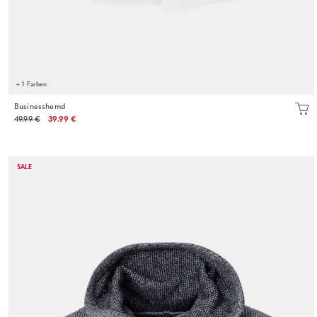
+ 1 Farben
Businesshemd
49.99 €
39.99 €
SALE