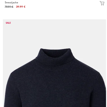
Sweatjacke
79.99 €
39.99 €
SALE