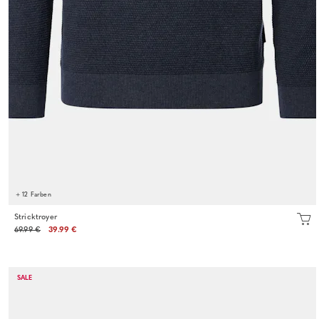
+ 12 Farben
Stricktroyer
69.99 €
39.99 €
SALE