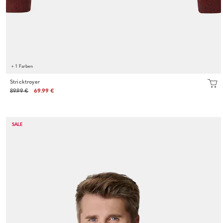
+ 1 Farben
Stricktroyer
89.99 €
69.99 €
SALE