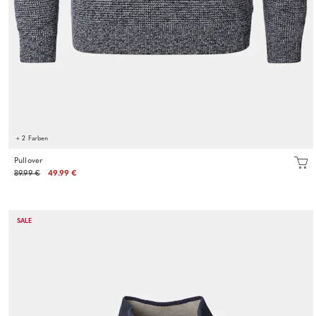
+ 2 Farben
Pullover
89.99 €
49.99 €
SALE