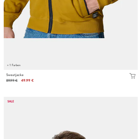
+ 1 Farben
Sweatjacke
89.99 €
49.99 €
SALE