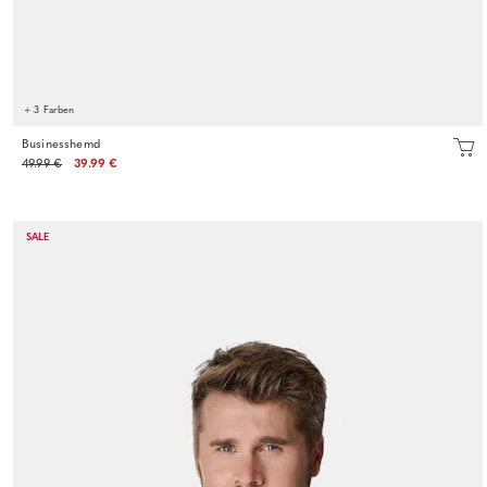
+ 3 Farben
Businesshemd
49.99 €
39.99 €
SALE