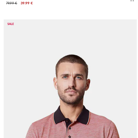
79.99 €
39.99 €
SALE