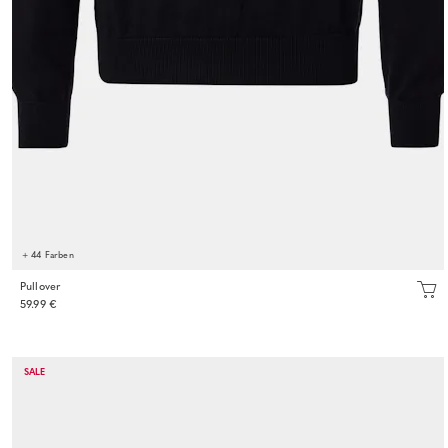
+ 44 Farben
Pullover
59.99 €
SALE