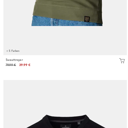
+ 5 Farben
Sweattroyer
79.99 €
39.99 €