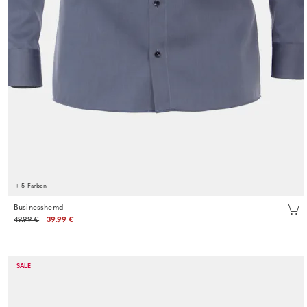
+ 5 Farben
Businesshemd
49.99 €
39.99 €
SALE