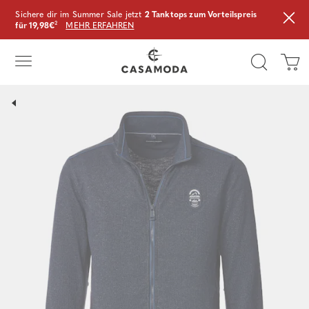
Sichere dir im Summer Sale jetzt
2 Tanktops zum Vorteilspreis
für 19,98€
²
MEHR ERFAHREN