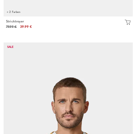
+ 2 Farben
Stricktroyer
79.99 €
39.99 €
SALE