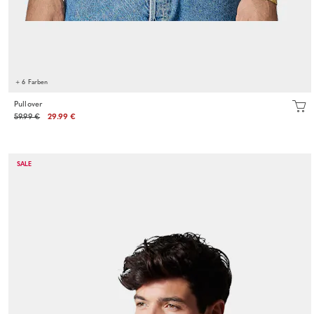
+ 6 Farben
Pullover
59.99 €
29.99 €
SALE