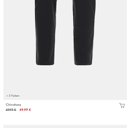
+ 3 Farben
Chinohose
69.99 €
49.99 €