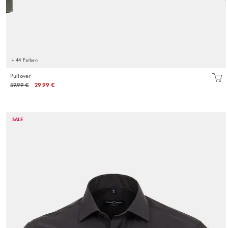
+ 44 Farben
Pullover
59.99 €
29.99 €
SALE