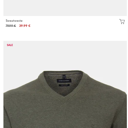
Sweatweste
79.99 €
39.99 €
SALE