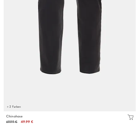
+ 2 Farben
Chinohose
69.99 €
49.99 €