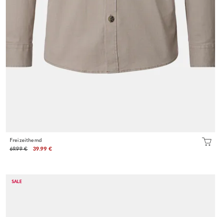
Freizeithemd
69.99 €
39.99 €
SALE