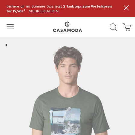
Sichere dir im Summer Sale jetzt
2 Tanktops zum Vorteilspreis
für 19,98€
²
MEHR ERFAHREN