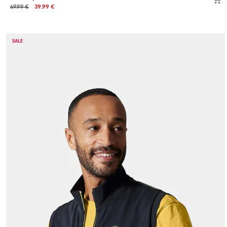
69.99 €
39.99 €
SALE